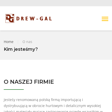
Home
|
O nas
Kim jesteśmy?
O NASZEJ FIRMIE
Jesteśy renomowaną polską firmą importującą i
dystrybuującą w obrocie hurtowym i detalicznym wysokiej
jakości materiały mające zastosowanie przede wszystkim w